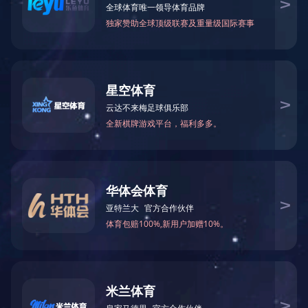
资质荣誉
AYX.COM·（中国）AYX.COM集团有限公司
技术资料
售后服务
AYX.COM·（中国）AYX.COM集团有限公司


当前位置：
AYX.COM·（中国）AYX.COM集团有限公司
>
在线留言
在线留言
我们可以根据您的需求为您推荐合适的产品，请您填写以下表格，我
们会及时联系您！
留言应用名称：
客户留言