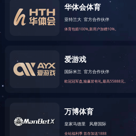
技术资料
售后服务
AYX.COM·（中国）AYX.COM集团有限公司


公司介绍
售后服务
资质荣誉
在线留言
AYX.COM·（中国）AYX.COM集团有限公司
当前位置：
AYX.COM·（中国）AYX.COM集团有限公司
>
在线留言
>
AYX.COM·（中国）AYX.COM集团有限公司