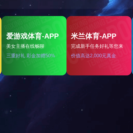
OM集团有限公司
限公司
（国道102线铁岭腰堡镇）