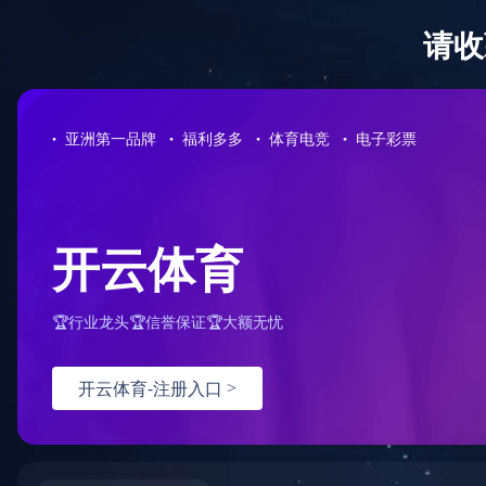
AYX.COM·（中国）AYX.C
网站AYX.COM·（中国）AYX.COM集团有限公司
广燕简介
产品中心
资质荣誉
AYX.COM·（中国）AYX.COM集团有限公司
技术资料
售后服务
AYX.COM·（中国）AYX.COM集团有限公司

网站AYX.COM·（中国）AYX.COM集团有限公司
广燕简介
产品中心
资质荣誉
AYX.COM·（中国）AYX.COM集团有限公司