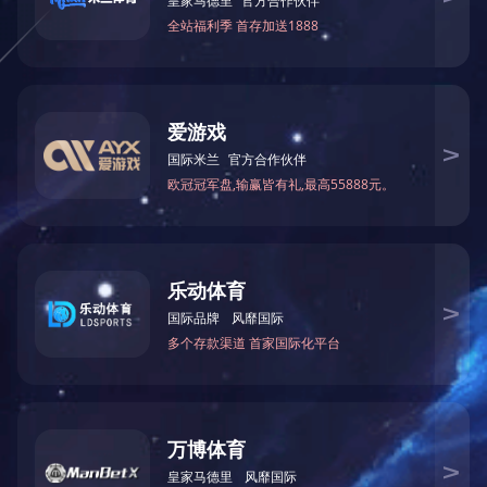
0.0
元
市场价
0.0
元
浏览量:
1000
产品编号
数量
-
+
库存:
0
所属分类
返回列表

1
分享
产品描述
参数
未找到相应参数组，请于后台属性模板中添加
上一个