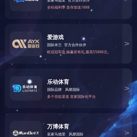
0.0
元
浏览量:
1000
产品编号
数量
-
+
库存:
0
所属分类
返回列表

1
分享
产品描述
参数
未找到相应参数组，请于后台属性模板中添加
上一个
清障车
下一个