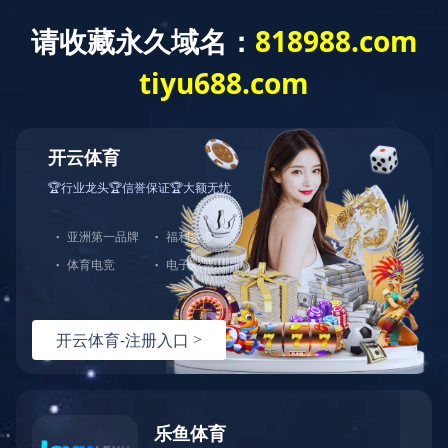
AYX.COM·（中国）
AYX.COM集团有限公司
网站AYX.COM·（中国）AYX.COM集团有限公司
广燕简介
产品中心
资质荣誉
AYX.COM·（中国）AYX.COM集团有限公司
技术资料
售后服务
AYX.COM·（中国）AYX.COM集团有限公司

网站AYX.COM·（中国）AYX.COM集团有限公司
广燕简介
产品中心